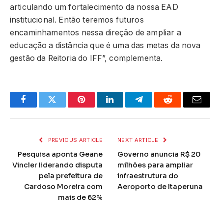
articulando um fortalecimento da nossa EAD
institucional. Então teremos futuros
encaminhamentos nessa direção de ampliar a
educação a distância que é uma das metas da nova
gestão da Reitoria do IFF”, complementa.
Facebook
Twitter
Pinterest
LinkedIn
Telegram
Reddit
Email
PREVIOUS ARTICLE
NEXT ARTICLE
Pesquisa aponta Geane
Governo anuncia R$ 20
Vincler liderando disputa
milhões para ampliar
pela prefeitura de
infraestrutura do
Cardoso Moreira com
Aeroporto de Itaperuna
mais de 62%