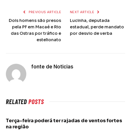
PREVIOUS ARTICLE
NEXT ARTICLE
Dois homens são presos
Lucinha, deputada
pela PF em Macaé e Rio
estadual, perde mandato
das Ostras por tráfico e
por desvio de verba
estelionato
fonte de Noticias
RELATED
POSTS
Terça-feira poderá ter rajadas de ventos fortes
na região