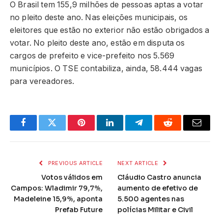
O Brasil tem 155,9 milhões de pessoas aptas a votar
no pleito deste ano. Nas eleições municipais, os
eleitores que estão no exterior não estão obrigados a
votar. No pleito deste ano, estão em disputa os
cargos de prefeito e vice-prefeito nos 5.569
municípios. O TSE contabiliza, ainda, 58.444 vagas
para vereadores.
Facebook
Twitter
Pinterest
LinkedIn
Telegram
Reddit
Email
PREVIOUS ARTICLE
NEXT ARTICLE
Votos válidos em
Cláudio Castro anuncia
Campos: Wladimir 79,7%,
aumento de efetivo de
Madeleine 15,9%, aponta
5.500 agentes nas
Prefab Future
polícias Militar e Civil