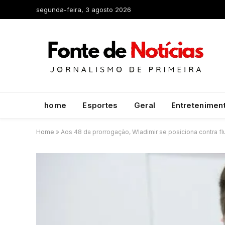
segunda-feira, 3 agosto 2026
home
Esportes
Geral
Entretenimen
Home
»
Aos 48 da prorrogação, Wladimir se posiciona contra f