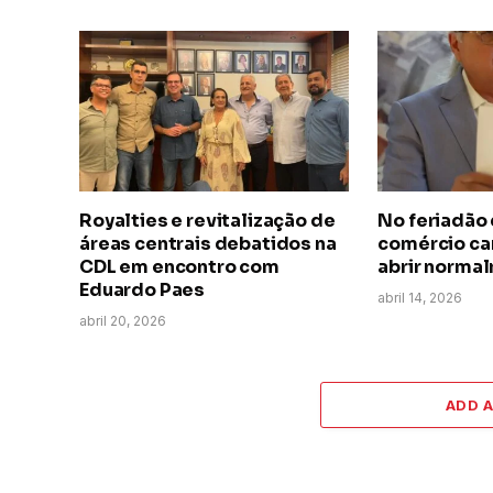
Royalties e revitalização de
No feriadão 
áreas centrais debatidos na
comércio ca
CDL em encontro com
abrir norma
Eduardo Paes
abril 14, 2026
abril 20, 2026
ADD 