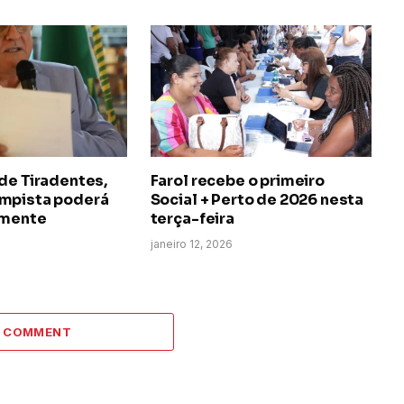
de Tiradentes,
Farol recebe o primeiro
mpista poderá
Social + Perto de 2026 nesta
lmente
terça-feira
janeiro 12, 2026
A COMMENT