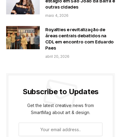
estágio em São João da Barra e
outras cidades
maio 4, 2026
Royalties e revitalização de
áreas centrais debatidos na
CDL em encontro com Eduardo
Paes
abril 20, 2026
Subscribe to Updates
Get the latest creative news from
SmartMag about art & design.