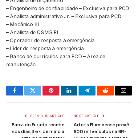
– Analista de orçamento
– Engenheiro de confiabilidade – Exclusiva para PCD
– Analista administrativo Jr. – Exclusiva para PCD
– Mecânico III
– Analista de QSMS PI
– Operador de resposta a emergência
– Líder de resposta à emergência
– Banco de currículos para PCD – Área de
manutenção
Facebook
Twitter
Pinterest
LinkedIn
Telegram
Reddit
Email
PREVIOUS ARTICLE
NEXT ARTICLE
Barra do Furado recebe
Arteris Fluminense prevê
nos dias 3 e 4 de maio a
800 mil veículos na BR-