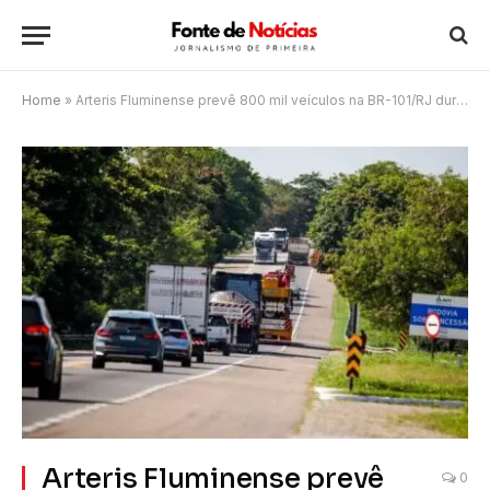
Home
»
Arteris Fluminense prevê 800 mil veículos na BR-101/RJ durante o feriado do Trabalhador
Arteris Fluminense prevê
0