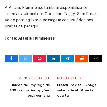
A Arteris Fluminense também disponibiliza os
sistemas automáticos Conectar, Taggy, Sem Parar e
Veloe para agilizar a passagem dos usuários nas
praças de pedágio.
Fonte: Arteris Fluminense
Facebook
Twitter
Pinterest
LinkedIn
Telegram
Reddit
Email
PREVIOUS ARTICLE
NEXT ARTICLE
Balcão de Emprego de
Prefeitura de SJB paga
SJB com várias opções
salário de abril nesta
nesta semana
quarta