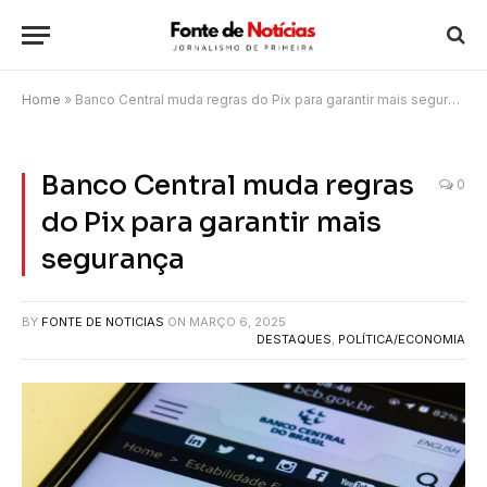
Home
»
Banco Central muda regras do Pix para garantir mais segurança
Banco Central muda regras
0
do Pix para garantir mais
segurança
BY
FONTE DE NOTICIAS
ON
MARÇO 6, 2025
DESTAQUES
,
POLÍTICA/ECONOMIA