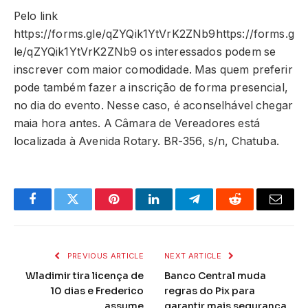
Pelo link
https://forms.gle/qZYQik1YtVrK2ZNb9https://forms.g
le/qZYQik1YtVrK2ZNb9 os interessados podem se
inscrever com maior comodidade. Mas quem preferir
pode também fazer a inscrição de forma presencial,
no dia do evento. Nesse caso, é aconselhável chegar
maia hora antes. A Câmara de Vereadores está
localizada à Avenida Rotary. BR-356, s/n, Chatuba.
Facebook
Twitter
Pinterest
LinkedIn
Telegram
Reddit
Email
PREVIOUS ARTICLE
NEXT ARTICLE
Wladimir tira licença de
Banco Central muda
10 dias e Frederico
regras do Pix para
assume
garantir mais segurança