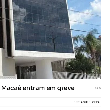
e Macaé entram em greve
0
DESTAQUES
,
GERAL