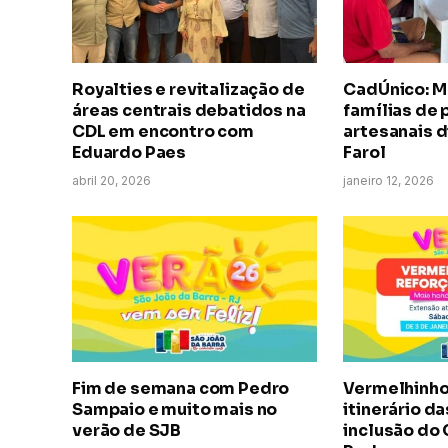
Royalties e revitalização de
CadÚnico: M
áreas centrais debatidos na
famílias de
CDL em encontro com
artesanais di
Eduardo Paes
Farol
abril 20, 2026
janeiro 12, 2026
Fim de semana com Pedro
Vermelhinho 
Sampaio e muito mais no
itinerário da
verão de SJB
inclusão do