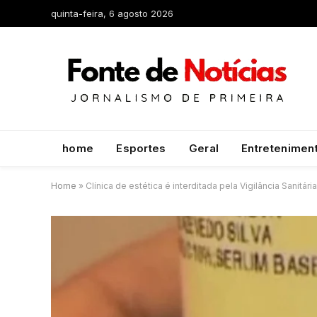
quinta-feira, 6 agosto 2026
home
Esportes
Geral
Entretenimen
Home
»
Clínica de estética é interditada pela Vigilância Sanitá