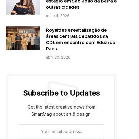
estágio em São João da Barra e
outras cidades
maio 4, 2026
Royalties e revitalização de
áreas centrais debatidos na
CDL em encontro com Eduardo
Paes
abril 20, 2026
Subscribe to Updates
Get the latest creative news from
SmartMag about art & design.