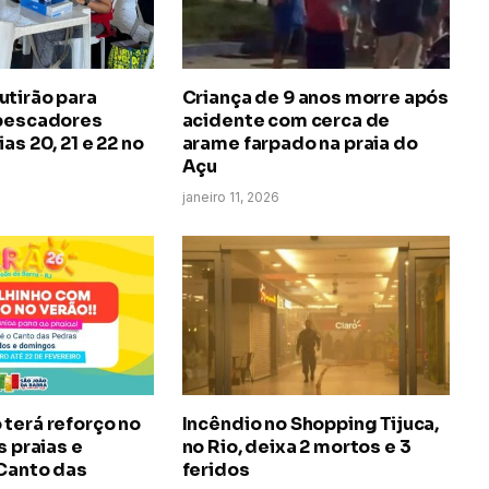
utirão para
Criança de 9 anos morre após
 pescadores
acidente com cerca de
as 20, 21 e 22 no
arame farpado na praia do
Açu
janeiro 11, 2026
terá reforço no
Incêndio no Shopping Tijuca,
s praias e
no Rio, deixa 2 mortos e 3
 Canto das
feridos