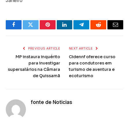
Janeiro
Facebook
Twitter
Pinterest
LinkedIn
Telegram
Reddit
Email
PREVIOUS ARTICLE
NEXT ARTICLE
MP instaura inquérito
Cidennf oferece curso
para investigar
para condutores em
supersalários na Câmara
turismo de aventura e
de Quissamã
ecoturismo
fonte de Noticias