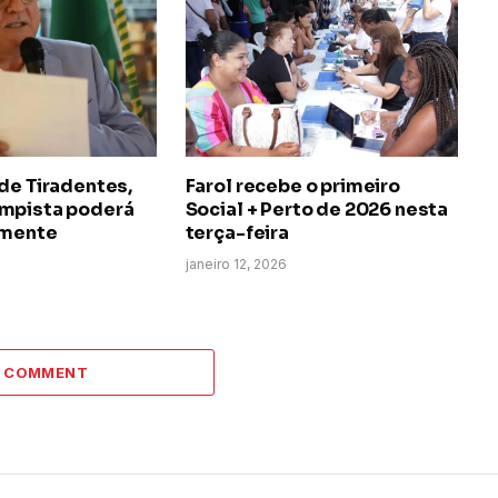
de Tiradentes,
Farol recebe o primeiro
mpista poderá
Social + Perto de 2026 nesta
lmente
terça-feira
janeiro 12, 2026
A COMMENT