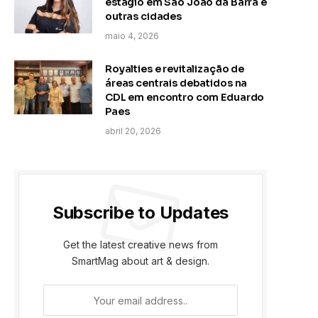
estágio em São João da Barra e
outras cidades
maio 4, 2026
Royalties e revitalização de
áreas centrais debatidos na
CDL em encontro com Eduardo
Paes
abril 20, 2026
Subscribe to Updates
Get the latest creative news from
SmartMag about art & design.