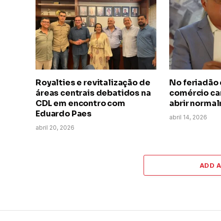
Royalties e revitalização de
No feriadão 
áreas centrais debatidos na
comércio ca
CDL em encontro com
abrir norma
Eduardo Paes
abril 14, 2026
abril 20, 2026
ADD 