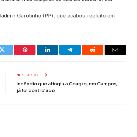
ladimir Garotinho (PP), que acabou reeleito em
k
Twitter
Pinterest
LinkedIn
Telegram
Reddit
Email
NEXT ARTICLE
Incêndio que atingiu a Coagro, em Campos,
já foi controlado