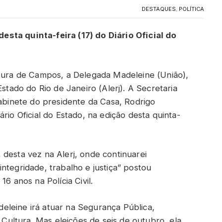
DESTAQUES
,
POLÍTICA
sta quinta-feira (17) do Diário Oficial do
itura de Campos, a Delegada Madeleine (União),
Estado do Rio de Janeiro (Alerj). A Secretaria
gabinete do presidente da Casa, Rodrigo
rio Oficial do Estado, na edição desta quinta-
 desta vez na Alerj, onde continuarei
ntegridade, trabalho e justiça” postou
6 anos na Polícia Civil.
eleine irá atuar na Segurança Pública,
ultura. Mas eleições de seis de outubro, ela