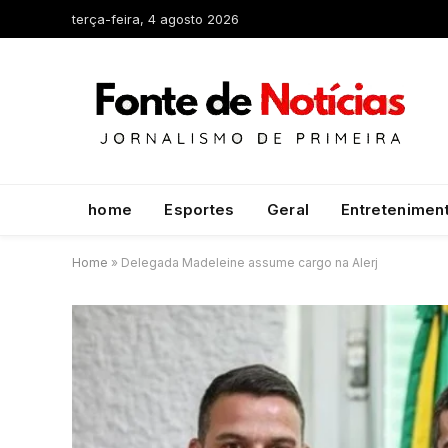
terça-feira, 4 agosto 2026
home
Esportes
Geral
Entretenimen
Home
»
Delegada Madeleine assume cargo na Alerj