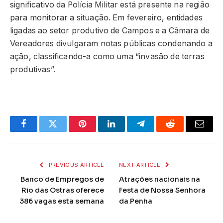
significativo da Polícia Militar está presente na região
para monitorar a situação. Em fevereiro, entidades
ligadas ao setor produtivo de Campos e a Câmara de
Vereadores divulgaram notas públicas condenando a
ação, classificando-a como uma “invasão de terras
produtivas”.
Facebook
Twitter
Pinterest
LinkedIn
Telegram
Reddit
Email
PREVIOUS ARTICLE
NEXT ARTICLE
Banco de Empregos de
Atrações nacionais na
Rio das Ostras oferece
Festa de Nossa Senhora
386 vagas esta semana
da Penha