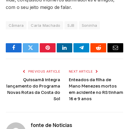
com o seu jeito meigo de falar.
Câmara
Carla Machado
SJB
Soninha
Facebook
Twitter
Pinterest
LinkedIn
Telegram
Reddit
Email
PREVIOUS ARTICLE
NEXT ARTICLE
Quissamã integra
Enteados da filha de
lançamento do Programa
Mano Menezes mortos
Novas Rotas da Costa do
em acidente no RS tinham
Sol
16 e 9 anos
fonte de Noticias