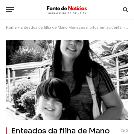
Home
»
Enteados da filha de Mano Menezes mortos em acidente no RS tinham 16 e 9 anos
Enteados da filha de Mano
0