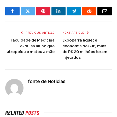
Facebook
Twitter
Pinterest
LinkedIn
Telegram
Reddit
Email
PREVIOUS ARTICLE
NEXT ARTICLE
Faculdade de Medicina
ExpoBarra aquece
expulsa aluno que
economia de SJB, mais
atropelou e matou a mãe
de R$ 20 milhões foram
injetados
fonte de Noticias
RELATED
POSTS