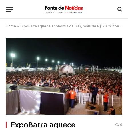
Home
»
ExpoBarra aquece economia de SJB, mais de R$ 20 milhões foram injetados
ExpoBarra aquece
0