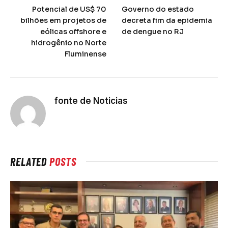
Potencial de US$ 70
Governo do estado
bilhões em projetos de
decreta fim da epidemia
eólicas offshore e
de dengue no RJ
hidrogênio no Norte
Fluminense
fonte de Noticias
RELATED
POSTS