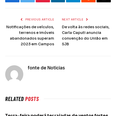
Facebook
Twitter
Pinterest
LinkedIn
Telegram
Reddit
Email
PREVIOUS ARTICLE
NEXT ARTICLE
Notificações de veículos,
De volta às redes sociais,
terrenos e imóveis
Carla Caputi anuncia
abandonados superam
convenção do União em
2023 em Campos
SJB
fonte de Noticias
RELATED
POSTS
Terça-feira poderá ter rajadas de ventos fortes