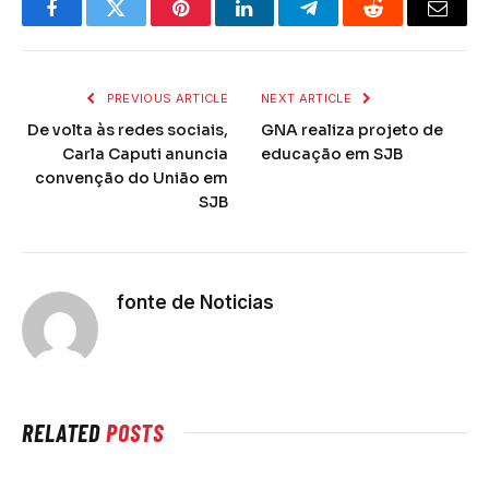
Facebook
Twitter
Pinterest
LinkedIn
Telegram
Reddit
Email
PREVIOUS ARTICLE
NEXT ARTICLE
De volta às redes sociais,
GNA realiza projeto de
Carla Caputi anuncia
educação em SJB
convenção do União em
SJB
fonte de Noticias
RELATED
POSTS