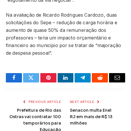
“esgotamento da via negocial”.
Na avaliação de Ricardo Rodrigues Cardozo, duas
solicitações do Sepe – redução de carga horária e
aumento de quase 50% da remuneração dos
professores – teria um impacto orçamentário e
financeiro ao municipio por se tratar de “majoração
de despesa pessoal”.
Facebook
Twitter
Pinterest
LinkedIn
Telegram
Reddit
Email
PREVIOUS ARTICLE
NEXT ARTICLE
Prefeitura de Rio das
Senacon multa Enel
Ostras vai contratar 100
RJ em mais de R$ 13
temporários para
milhões
Educação