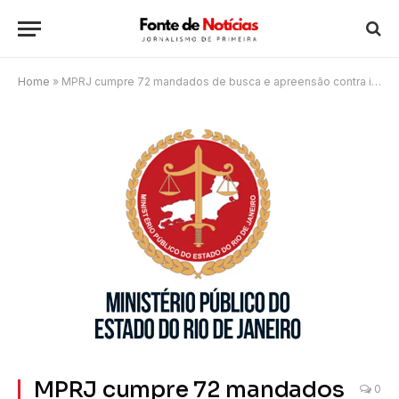
Home
»
MPRJ cumpre 72 mandados de busca e apreensão contra integrantes de facções criminosas rivais em Búzios
MPRJ cumpre 72 mandados
0