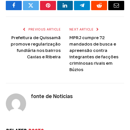
Facebook
Twitter
Pinterest
LinkedIn
Telegram
Reddit
Email
PREVIOUS ARTICLE
NEXT ARTICLE
Prefeitura de Quissamã
MPRJ cumpre 72
promove regularização
mandados de busca e
fundiária nos bairros
apreensão contra
Caxias e Ribeira
integrantes de facções
criminosas rivais em
Búzios
fonte de Noticias