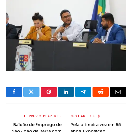
Facebook
Twitter
Pinterest
LinkedIn
Telegram
Reddit
Email
PREVIOUS ARTICLE
NEXT ARTICLE
Balcão de Emprego de
Pela primeira vez em 65
São João da Barra com
anos, Exposição