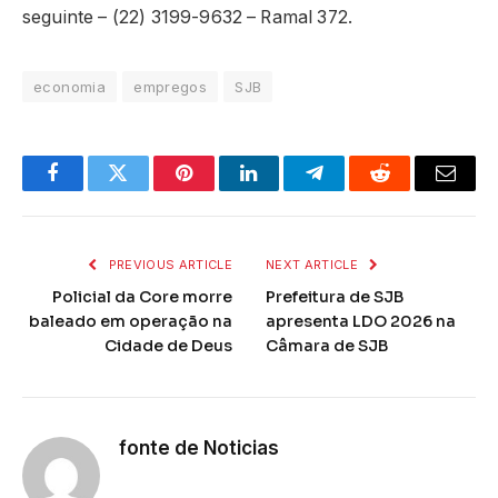
seguinte – (22) 3199-9632 – Ramal 372.
economia
empregos
SJB
Facebook
Twitter
Pinterest
LinkedIn
Telegram
Reddit
Email
PREVIOUS ARTICLE
NEXT ARTICLE
Policial da Core morre
Prefeitura de SJB
baleado em operação na
apresenta LDO 2026 na
Cidade de Deus
Câmara de SJB
fonte de Noticias