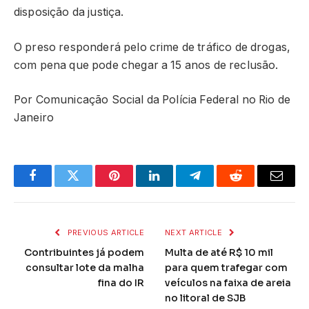
disposição da justiça.
O preso responderá pelo crime de tráfico de drogas,
com pena que pode chegar a 15 anos de reclusão.
Por Comunicação Social da Polícia Federal no Rio de
Janeiro
Facebook
Twitter
Pinterest
LinkedIn
Telegram
Reddit
Email
PREVIOUS ARTICLE
NEXT ARTICLE
Contribuintes já podem
Multa de até R$ 10 mil
consultar lote da malha
para quem trafegar com
fina do IR
veículos na faixa de areia
no litoral de SJB