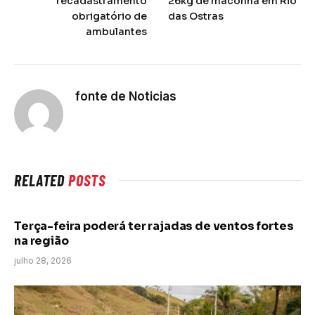
recadastramento
26kg de maconha em Rio
obrigatório de
das Ostras
ambulantes
fonte de Noticias
RELATED
POSTS
Terça-feira poderá ter rajadas de ventos fortes
na região
julho 28, 2026