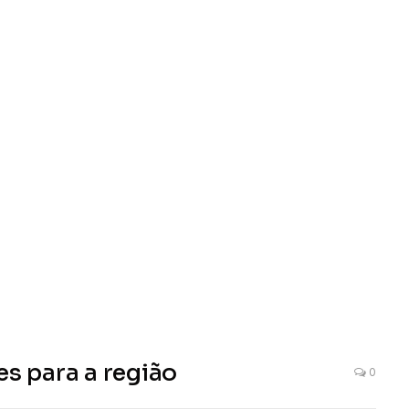
es para a região
0