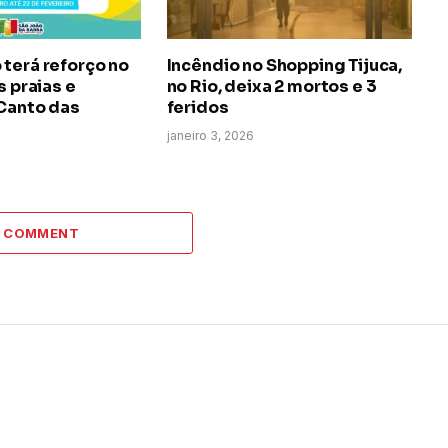
terá reforço no
Incêndio no Shopping Tijuca,
s praias e
no Rio, deixa 2 mortos e 3
 Canto das
feridos
janeiro 3, 2026
A COMMENT