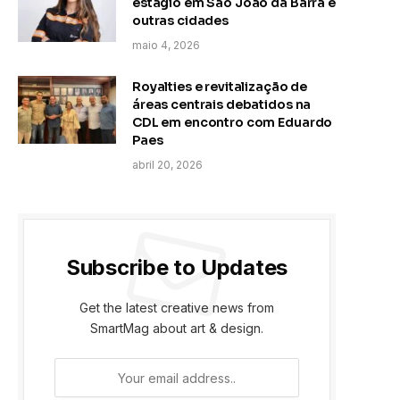
estágio em São João da Barra e
outras cidades
maio 4, 2026
Royalties e revitalização de
áreas centrais debatidos na
CDL em encontro com Eduardo
Paes
abril 20, 2026
Subscribe to Updates
Get the latest creative news from
SmartMag about art & design.