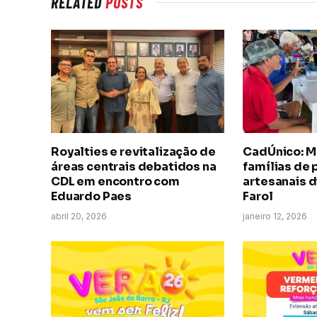
RELATED
POSTS
Royalties e revitalização de
CadÚnico: M
áreas centrais debatidos na
famílias de
CDL em encontro com
artesanais di
Eduardo Paes
Farol
abril 20, 2026
janeiro 12, 2026