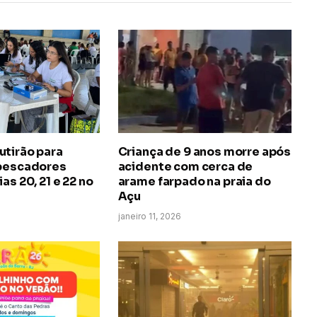
utirão para
Criança de 9 anos morre após
 pescadores
acidente com cerca de
as 20, 21 e 22 no
arame farpado na praia do
Açu
janeiro 11, 2026