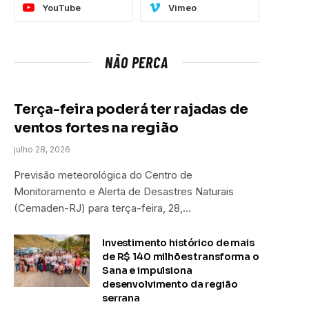
YouTube
Vimeo
NÃO PERCA
Terça-feira poderá ter rajadas de
ventos fortes na região
julho 28, 2026
Previsão meteorológica do Centro de
Monitoramento e Alerta de Desastres Naturais
(Cemaden-RJ) para terça-feira, 28,…
Investimento histórico de mais
de R$ 140 milhões transforma o
Sana e impulsiona
desenvolvimento da região
serrana