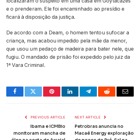
localizaram o suspeito em uma casa em Goytacazes
e o prenderam. Ele foi encaminhado ao presídio e
ficará à disposição da justiça.
De acordo com a Deam, o homem tentou sufocar a
criança, mas acabou impedido pela mãe da menor,
que usou um pedaço de madeira para bater nele, que
fugiu. O mandado de prisão foi expedido pelo juiz da
1ª Vara Criminal.
Facebook
Twitter
Pinterest
LinkedIn
Telegram
Reddit
Email
PREVIOUS ARTICLE
NEXT ARTICLE
Ibama e ICMBio
Petrobras anuncia no
monitoram mancha de
Macaé Energy exploração