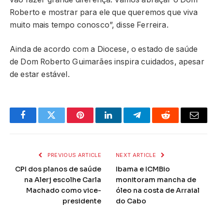
Roberto e mostrar para ele que queremos que viva
muito mais tempo conosco”, disse Ferreira.
Ainda de acordo com a Diocese, o estado de saúde
de Dom Roberto Guimarães inspira cuidados, apesar
de estar estável.
Facebook
Twitter
Pinterest
LinkedIn
Telegram
Reddit
Email
PREVIOUS ARTICLE
NEXT ARTICLE
CPI dos planos de saúde
Ibama e ICMBio
na Alerj escolhe Carla
monitoram mancha de
Machado como vice-
óleo na costa de Arraial
presidente
do Cabo