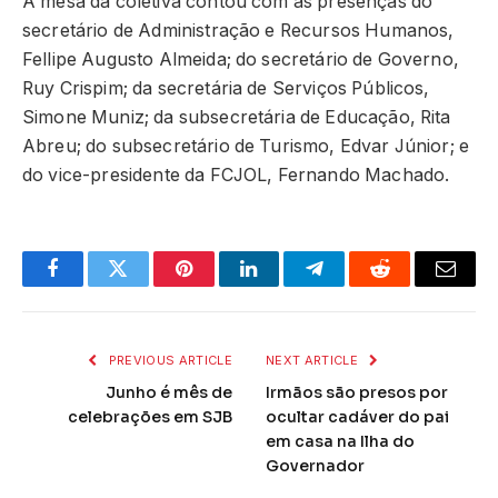
A mesa da coletiva contou com as presenças do
secretário de Administração e Recursos Humanos,
Fellipe Augusto Almeida; do secretário de Governo,
Ruy Crispim; da secretária de Serviços Públicos,
Simone Muniz; da subsecretária de Educação, Rita
Abreu; do subsecretário de Turismo, Edvar Júnior; e
do vice-presidente da FCJOL, Fernando Machado.
Facebook
Twitter
Pinterest
LinkedIn
Telegram
Reddit
Email
PREVIOUS ARTICLE
NEXT ARTICLE
Junho é mês de
Irmãos são presos por
celebrações em SJB
ocultar cadáver do pai
em casa na Ilha do
Governador