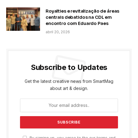
Royalties e revitalização de áreas
centrais debatidos na CDL em
encontro com Eduardo Paes
abril 20, 2026
Subscribe to Updates
Get the latest creative news from SmartMag
about art & design.
By signing up, you agree to the our terms and