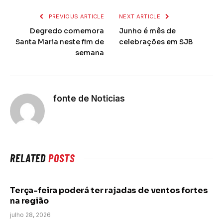
PREVIOUS ARTICLE
NEXT ARTICLE
Degredo comemora
Junho é mês de
Santa Maria neste fim de
celebrações em SJB
semana
fonte de Noticias
RELATED
POSTS
Terça-feira poderá ter rajadas de ventos fortes
na região
julho 28, 2026