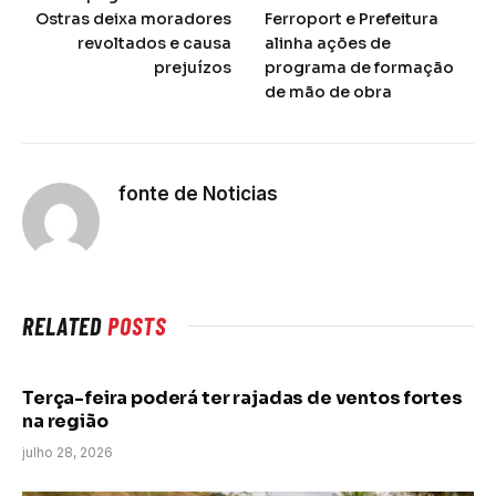
Ostras deixa moradores
Ferroport e Prefeitura
revoltados e causa
alinha ações de
prejuízos
programa de formação
de mão de obra
fonte de Noticias
RELATED
POSTS
Terça-feira poderá ter rajadas de ventos fortes
na região
julho 28, 2026