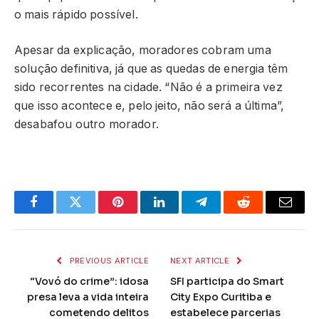
o mais rápido possível.
Apesar da explicação, moradores cobram uma
solução definitiva, já que as quedas de energia têm
sido recorrentes na cidade. “Não é a primeira vez
que isso acontece e, pelo jeito, não será a última”,
desabafou outro morador.
Facebook
Twitter
Pinterest
LinkedIn
Telegram
Reddit
Email
PREVIOUS ARTICLE
NEXT ARTICLE
“Vovó do crime”: idosa
SFI participa do Smart
presa leva a vida inteira
City Expo Curitiba e
cometendo delitos
estabelece parcerias