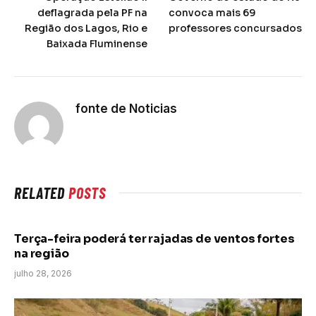
deflagrada pela PF na
convoca mais 69
Região dos Lagos, Rio e
professores concursados
Baixada Fluminense
fonte de Noticias
RELATED
POSTS
Terça-feira poderá ter rajadas de ventos fortes
na região
julho 28, 2026