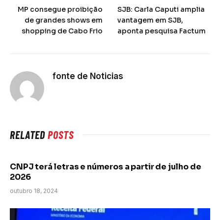
MP consegue proibição
SJB: Carla Caputi amplia
de grandes shows em
vantagem em SJB,
shopping de Cabo Frio
aponta pesquisa Factum
fonte de Noticias
RELATED
POSTS
CNPJ terá letras e números a partir de julho de
2026
outubro 18, 2024