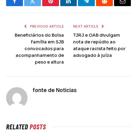
Facebook
Twitter
Pinterest
LinkedIn
Telegram
Reddit
Email
PREVIOUS ARTICLE
NEXT ARTICLE
Beneficiários do Bolsa
TJRJ e OAB divulgam
Família em SJB
nota de repúdio ao
convocados para
ataque racista feito por
acompanhamento de
advogado à juíza
peso e altura
fonte de Noticias
RELATED
POSTS