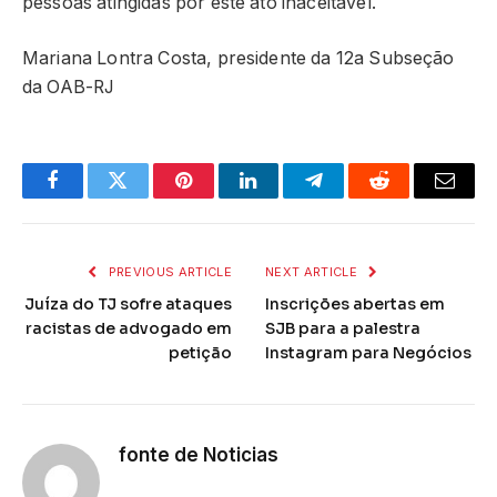
pessoas atingidas por este ato inaceitável.
Mariana Lontra Costa, presidente da 12a Subseção
da OAB-RJ
Facebook
Twitter
Pinterest
LinkedIn
Telegram
Reddit
Email
PREVIOUS ARTICLE
NEXT ARTICLE
Juíza do TJ sofre ataques
Inscrições abertas em
racistas de advogado em
SJB para a palestra
petição
Instagram para Negócios
fonte de Noticias