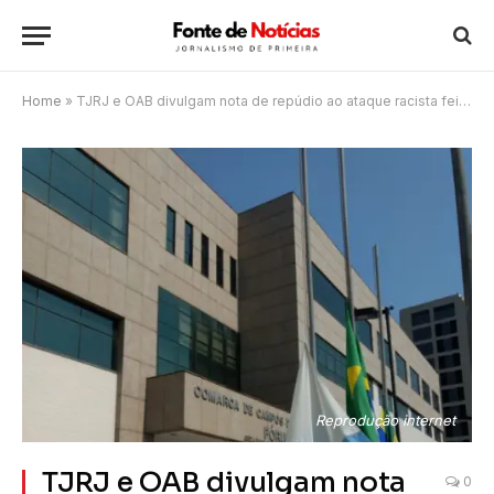
Home
»
TJRJ e OAB divulgam nota de repúdio ao ataque racista feito por advogado à juíza
Reprodução internet
TJRJ e OAB divulgam nota
0