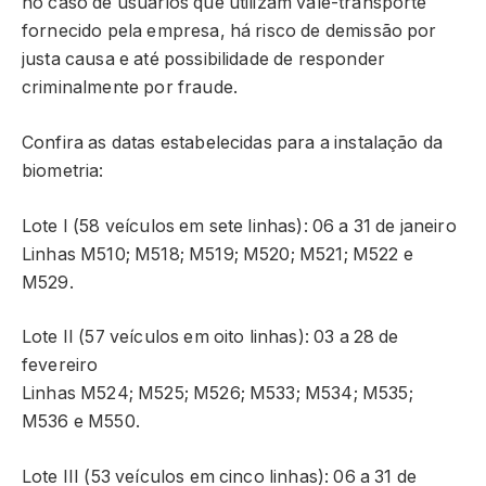
no caso de usuários que utilizam vale-transporte
fornecido pela empresa, há risco de demissão por
justa causa e até possibilidade de responder
criminalmente por fraude.
Confira as datas estabelecidas para a instalação da
biometria:
Lote I (58 veículos em sete linhas): 06 a 31 de janeiro
Linhas M510; M518; M519; M520; M521; M522 e
M529.
Lote II (57 veículos em oito linhas): 03 a 28 de
fevereiro
Linhas M524; M525; M526; M533; M534; M535;
M536 e M550.
Lote III (53 veículos em cinco linhas): 06 a 31 de