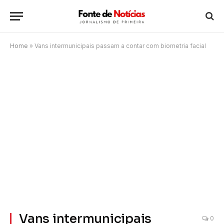
Home
»
Vans intermunicipais passam a contar com biometria facial
Vans intermunicipais
0