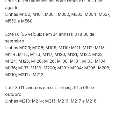
Lote VIII (60 veículos em nove linhas): 01 a 29 de
agosto
Linhas M100; M101; M301; M302; M303; M304; M557;
M559 e M560.
Lote IX (65 veículos em 34 linhas): 01 a 30 de
setembro
Linhas M103; M106; M109; M110; M111; M112; M113;
M114; M115; M116; M117; M120; M121; M122; M123;
M124; M125; M126; M128; M130; M131; M133; M134;
M136; M137; M138; M200; M201; M204; M206; M208;
M210; M211 e M212.
Lote X (11 veículos em seis linhas): 01 a 06 de
outubro
Linhas M213; M214; M215; M216; M217 e M218.