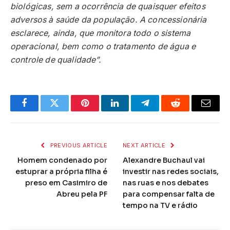
biológicas, sem a ocorrência de quaisquer efeitos
adversos à saúde da população. A concessionária
esclarece, ainda, que monitora todo o sistema
operacional, bem como o tratamento de água e
controle de qualidade”.
Facebook
Twitter
Pinterest
LinkedIn
Telegram
Reddit
Email
PREVIOUS ARTICLE
NEXT ARTICLE
Homem condenado por
Alexandre Buchaul vai
estuprar a própria filha é
investir nas redes sociais,
preso em Casimiro de
nas ruas e nos debates
Abreu pela PF
para compensar falta de
tempo na TV e rádio