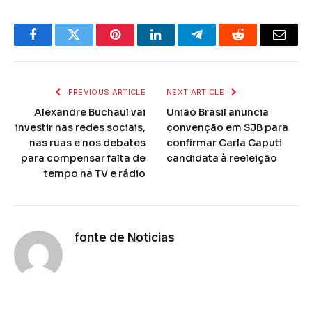
Facebook
Twitter
Pinterest
LinkedIn
Telegram
Reddit
Email
PREVIOUS ARTICLE
NEXT ARTICLE
Alexandre Buchaul vai
União Brasil anuncia
investir nas redes sociais,
convenção em SJB para
nas ruas e nos debates
confirmar Carla Caputi
para compensar falta de
candidata à reeleição
tempo na TV e rádio
fonte de Noticias