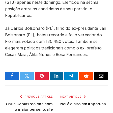
(STJ) apenas neste domingo. Ele ficou na sétima
posição entre os candidatos de seu partido, o
Republicanos.
Já Carlos Bolsonaro (PL), filho do ex-presidente Jair
Bolsonaro (PL), bateu recorde e foi o vereador do
Rio mais votado com 130.480 votos. Também se
elegeram políticos tradicionais como o ex-prefeito
César Maia, Átila Nunes e Rosa Fernandes.
Facebook
Twitter
Pinterest
LinkedIn
Telegram
Reddit
Email
PREVIOUS ARTICLE
NEXT ARTICLE
Carla Caputi reeleita com
Nel é eleito em Itaperuna
o maior percentual e