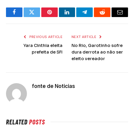
Facebook
Twitter
Pinterest
LinkedIn
Telegram
Reddit
Email
PREVIOUS ARTICLE
NEXT ARTICLE
Yara Cinthia eleita
No Rio, Garotinho sofre
prefeita de SFI
dura derrota ao não ser
eleito vereador
fonte de Noticias
RELATED
POSTS