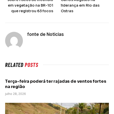
em vegetação na BR-101
liderança em Rio das
que registrou 63 focos
Ostras
fonte de Noticias
RELATED
POSTS
Terça-feira poderá ter rajadas de ventos fortes
na região
julho 28, 2026