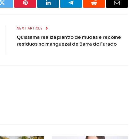
k
Twitter
Pinterest
LinkedIn
Telegram
Reddit
Email
NEXT ARTICLE
Quissamã realiza plantio de mudas e recolhe
resíduos no manguezal de Barra do Furado