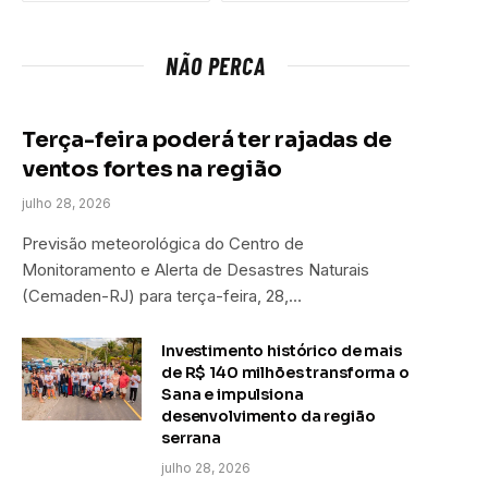
NÃO PERCA
Terça-feira poderá ter rajadas de
ventos fortes na região
julho 28, 2026
Previsão meteorológica do Centro de
Monitoramento e Alerta de Desastres Naturais
(Cemaden-RJ) para terça-feira, 28,…
Investimento histórico de mais
de R$ 140 milhões transforma o
Sana e impulsiona
desenvolvimento da região
serrana
julho 28, 2026