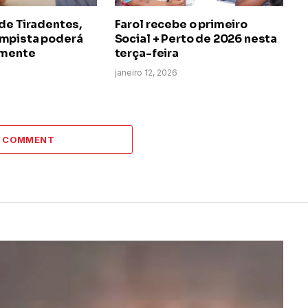
de Tiradentes,
Farol recebe o primeiro
mpista poderá
Social + Perto de 2026 nesta
lmente
terça-feira
janeiro 12, 2026
A COMMENT