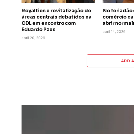
Royalties e revitalização de
No feriadão 
áreas centrais debatidos na
comércio ca
CDL em encontro com
abrir norma
Eduardo Paes
abril 14, 2026
abril 20, 2026
ADD 