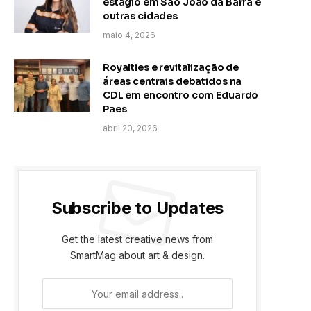
estágio em São João da Barra e
outras cidades
maio 4, 2026
Royalties e revitalização de
áreas centrais debatidos na
CDL em encontro com Eduardo
Paes
abril 20, 2026
Subscribe to Updates
Get the latest creative news from
SmartMag about art & design.