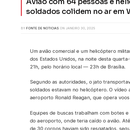
Avião com 64 pessoas e heli
soldados colidem no ar em 
BY
FONTE DE NOTICIAS
ON
JANEIRO 30, 2025
Um avião comercial e um helicóptero militar
dos Estados Unidos, na noite desta quarta-
21h, pelo horário local — 23h de Brasília.
Segundo as autoridades, o jato transportav
soldados estavam no helicóptero. O vídeo
aeroporto Ronald Reagan, que opera voos 
Equipes de buscas trabalham com botes e 
do aeroporto, onde teria caído o avião. At
de 30 corpos haviam sido resgatados, seg